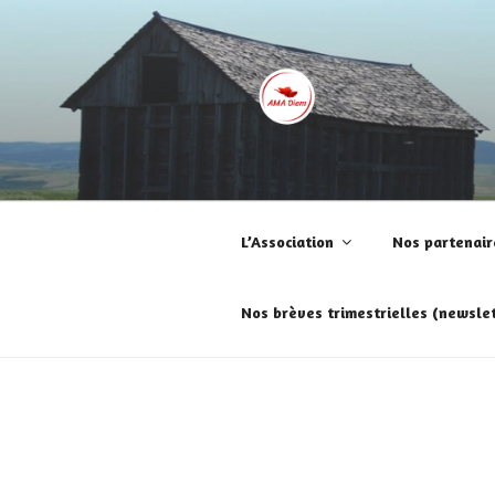
Aller
au
contenu
principal
AMA DIEM
Aime le jour, avec et malgré la m
L’Association
Nos partenair
Nos brèves trimestrielles (newslet