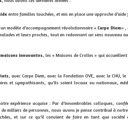
s
, nous avons ces dernières années :
aide
entre familles touchées, et mis en place une approche d’aide 
s un modèle d’accompagnement révolutionnaire «
Carpe Diem
« ,
malades et leurs proches, tout en redonnant un sens nouveau au
x maisons innovantes
, les « Maisons de Crolles » qui accueillen
iats
, avec Carpe Diem, avec la Fondation OVE, avec le CHU, le 
res et sympathisants, qu’ils soient locaux ou nationaux, médi
notre expérience acquise : Par d’innombrables colloques, confé
de milliers de personnes, nous avons je pense contribué à notre
hées, et sur ce qu’il convient de faire en tant que société 