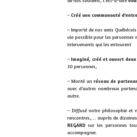
de nos soutiens, c’est-à-dire
vou
–
Créé une communauté d’entr
– Importé de nos amis Québécoi
vie possible pour les personnes 
intervenants qui les entourent
–
Imaginé, créé et ouvert deu
30 personnes,
– Monté un
réseau de partenar
avec d’autres nombreux partenai
autre.
– Diffusé notre philosophie et 
rencontres,… auprès de dizaines 
REGARD
sur les personnes touc
accompagner.