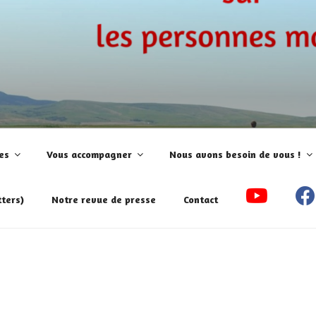
aladie!
es
Vous accompagner
Nous avons besoin de vous !
ters)
Notre revue de presse
Contact