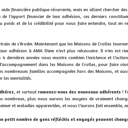
 aide financière publique récurrente, mais en allant chercher des
 de l’apport financier de leur adhésion, ces derniers constitue
 poids et de la crédibilité pour nous faire entendre, tout en r
 train de s’éroder. Maintenant que les Maisons de Crolles tourne
 leur adhésion à AMA Diem n’est plus nécessaire. Il n’en est rie
es 4 dernières années nous montre combien l’existence et l’acti
d’accompagnement dans les Maisons de Crolles, pour faire vivr
 les nombreuses familles accompagnées hors des Maisons, et auss
r les mentalités.
dhérez
, et surtout
ramenez-nous des nouveaux adhérents
! F
ns nombreux, plus nous aurons les moyens de vraiment change
eimer et maladies apparentées, et nous l’aurons fait ensemble, a
’un petit nombre de gens réfléchis et engagés peuvent chan