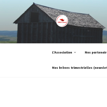
Aller
au
contenu
principal
AMA DIEM
Aime le jour, avec et malgré la m
L’Association
Nos partenair
Nos brèves trimestrielles (newslet