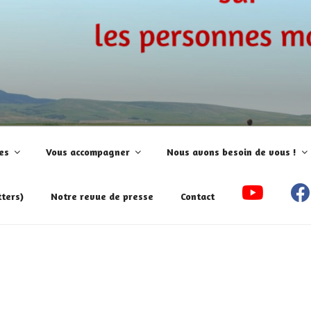
aladie!
es
Vous accompagner
Nous avons besoin de vous !
ters)
Notre revue de presse
Contact