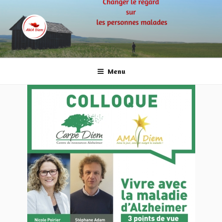
Aller
au
contenu
principal
AMA DIEM
Aime le jour, avec et malgré la maladie!
Menu