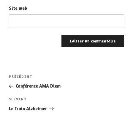
Site web
Navigation
Article
PRÉCÉDENT
de
précédent
Conférence AMA Diem
l’article
Article
SUIVANT
suivant
Le Train Alzheimer