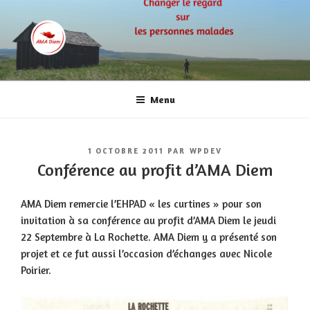
Aller
au
contenu
principal
AMA DIEM
Aime le jour, avec et malgré la maladie!
Menu
PUBLIÉ
1 OCTOBRE 2011
PAR
WPDEV
LE
Conférence au profit d’AMA Diem
AMA Diem remercie l’EHPAD « les curtines » pour son
invitation à sa conférence au profit d’AMA Diem le jeudi
22 Septembre à La Rochette. AMA Diem y a présenté son
projet et ce fut aussi l’occasion d’échanges avec Nicole
Poirier.