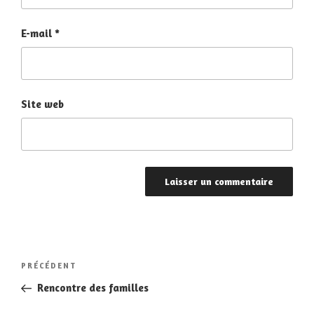
E-mail
*
Site web
Navigation
Article
PRÉCÉDENT
de
précédent
Rencontre des familles
l’article