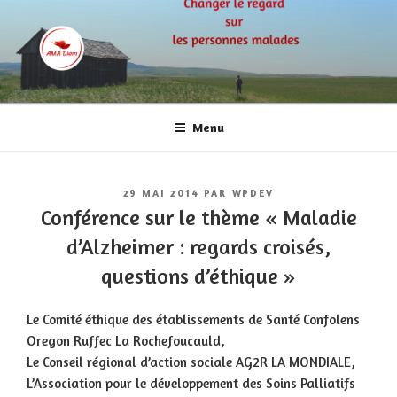
Aller
au
contenu
principal
AMA DIEM
Aime le jour, avec et malgré la maladie!
Menu
PUBLIÉ
29 MAI 2014
PAR
WPDEV
LE
Conférence sur le thème « Maladie
d’Alzheimer : regards croisés,
questions d’éthique »
Le Comité éthique des établissements de Santé Confolens
Oregon Ruffec La Rochefoucauld,
Le Conseil régional d’action sociale AG2R LA MONDIALE,
L’Association pour le développement des Soins Palliatifs