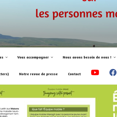
aladie!
es
Vous accompagner
Nous avons besoin de vous !
ters)
Notre revue de presse
Contact