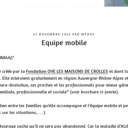
PUBLIÉ
27 NOVEMBRE 2025
PAR
WPDEV
LE
Equipe mobile
 IMAAJ?
e créée par la
Fondation OVE LES MAISONS DE CROLLES
et dont l
. Elle intervient gratuitement en région Auvergne-Rhône-Alpes et
ro-évolutive, ses proches et les professionnels pour mieux gérer e
miliale, professionnelle et sociale” (voir brochure ci-jointe).
 lien entre les familles qu’elle accompagne et l’équipe mobile et
s sur les situations, …).
’entourage sache qu’il ne sera pas abandonné. Car la maladie d’Al