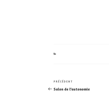
Navigation
Article
PRÉCÉDENT
de
précédent
Salon de l’autonomie
l’article