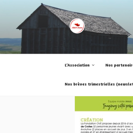
Aller
au
contenu
principal
AMA DIEM
Aime le jour, avec et malgré la m
L’Association
Nos partenair
Nos brèves trimestrielles (newslet