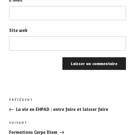
Site web
Navigation
Article
PRÉCÉDENT
de
précédent
La vie en EHPAD : entre faire et laisser faire
l’article
Article
SUIVANT
suivant
Formations Carpe Diem