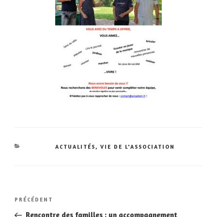
CATÉGORIES
ACTUALITÉS
,
VIE DE L'ASSOCIATION
Navigation
Article
PRÉCÉDENT
de
précédent
Rencontre des familles : un accompagnement